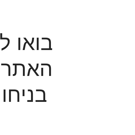
         האת
          בנ