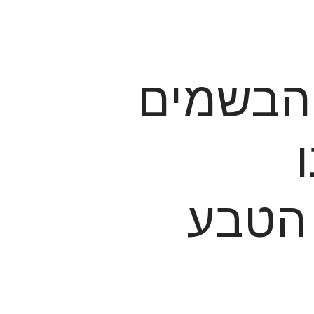
         בואו להכיר את סדרת הבשמים     
 
ן הטבע