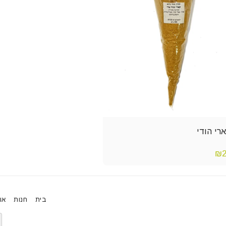
רי הודי
₪
בית
חנות
או