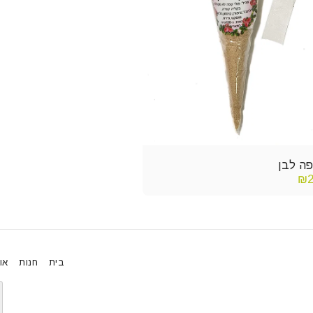
ה לבן
₪
בית
חנות
או