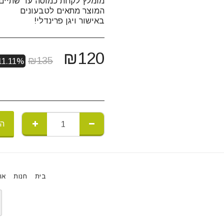
באישור ויגן פרינדלי!
₪
120
₪
135
11.11%
הו
בית
חנות
או