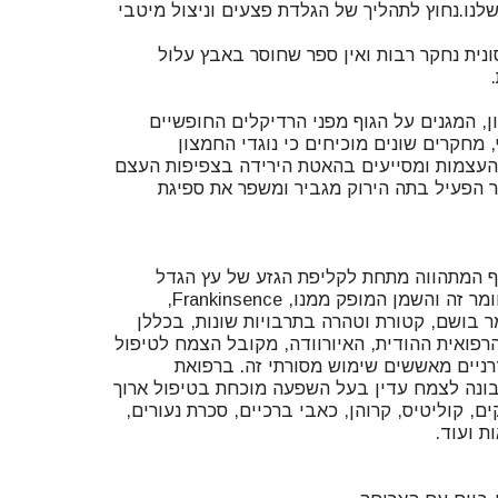
שלנו.נחוץ לתהליך של הגלדת פצעים וניצול מיטבי
נית נחקר רבות ואין ספר שחוסר באבץ עלול
ן, המגנים על הגוף מפני הרדיקלים החופשיים
, מחקרים שונים מוכיחים כי נוגדי החמצון
העצמות ומסייעים בהאטת הירידה בצפיפות העצם
ר הפעיל בתה הירוק מגביר ומשפר את ספיגת
יף המתהווה מתחת לקליפת הגזע של עץ הגדל
בהודו, אפריקה וארצות ערב. חומר זה והשמן המופק ממנו, Frankinsence,
 בושם, קטורת וטהרה בתרבויות שונות, בכללן
רפואית ההודית, האיורוודה, מקובל הצמח לטיפול
ניים מאששים שימוש מסורתי זה. ברפואת
ונה לצמח עדין בעל השפעה מוכחת בטיפול ארוך
ם, קוליטיס, קרוהן, כאבי ברכיים, סכרת נעורים,