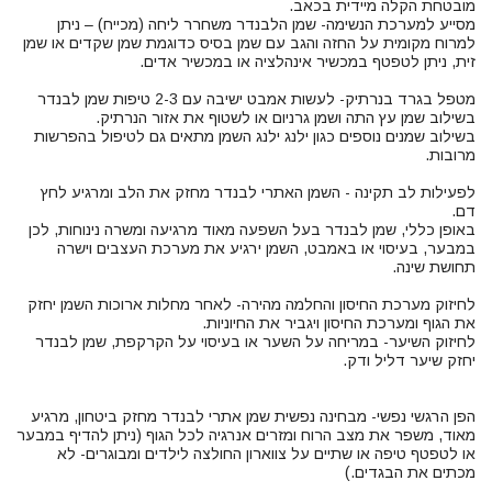
מסייע למערכת הנשימה- שמן הלבנדר משחרר ליחה (מכייח) – ניתן
למרוח מקומית על החזה והגב עם שמן בסיס כדוגמת שמן שקדים או שמן
מטפל בגרד בנרתיק- לעשות אמבט ישיבה עם 2-3 טיפות שמן לבנדר
בשילוב שמנים נוספים כגון ילנג ילנג השמן מתאים גם לטיפול בהפרשות
לפעילות לב תקינה - השמן האתרי לבנדר מחזק את הלב ומרגיע לחץ
באופן כללי, שמן לבנדר בעל השפעה מאוד מרגיעה ומשרה נינוחות, לכן
במבער, בעיסוי או באמבט, השמן ירגיע את מערכת העצבים וישרה
לחיזוק מערכת החיסון והחלמה מהירה- לאחר מחלות ארוכות השמן יחזק
לחיזוק השיער- במריחה על השער או בעיסוי על הקרקפת, שמן לבנדר
הפן הרגשי נפשי- מבחינה נפשית שמן אתרי לבנדר מחזק ביטחון, מרגיע
מאוד, משפר את מצב הרוח ומזרים אנרגיה לכל הגוף (ניתן להדיף במבער
או לטפטף טיפה או שתיים על צווארון החולצה לילדים ומבוגרים- לא