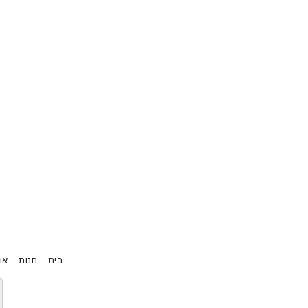
בית
חנות
או