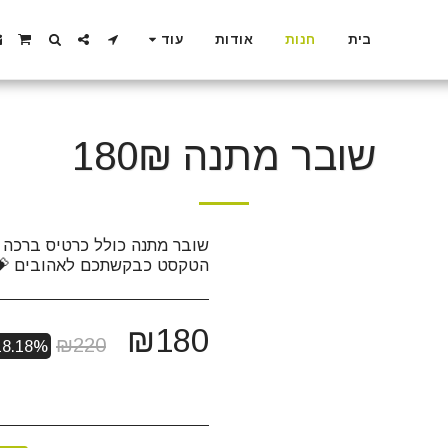
בית
חנות
אודות
עוד
שובר מתנה 180₪
הטקסט כבקשתכם לאהובים 💝
₪
180
₪
220
18.18%