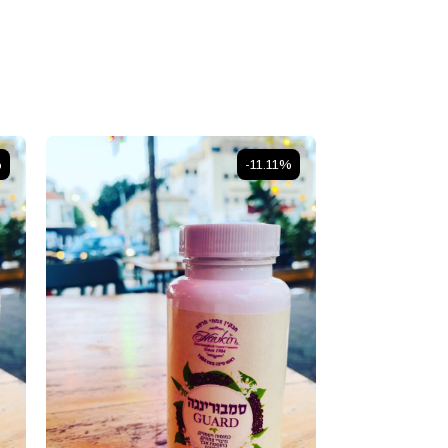
%
-11.11%