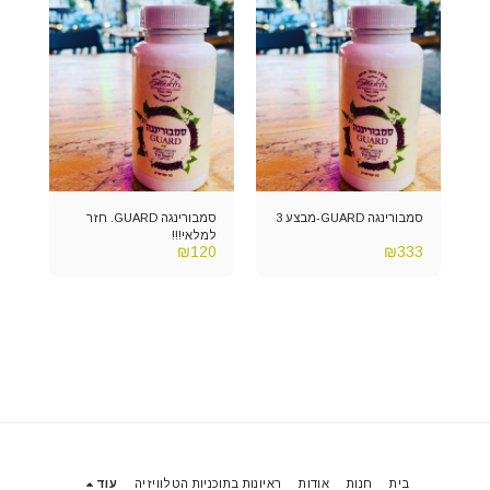
סמבורינגה GUARD-מבצע 3
סמבורינגה GUARD. חזר
למלאי!!!
₪
120
₪
333
בית
חנות
אודות
ראיונות בתוכניות הטלוויזיה
עוד