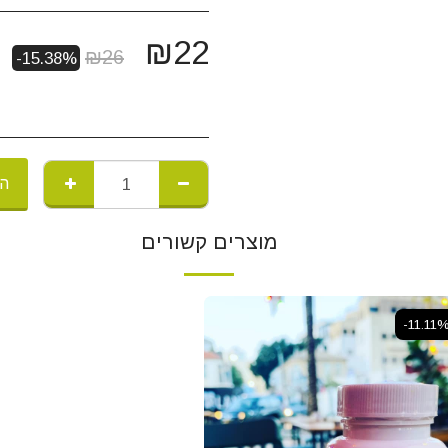
₪
22
₪
26
-15.38%
הו
מוצרים קשורים
-11.11