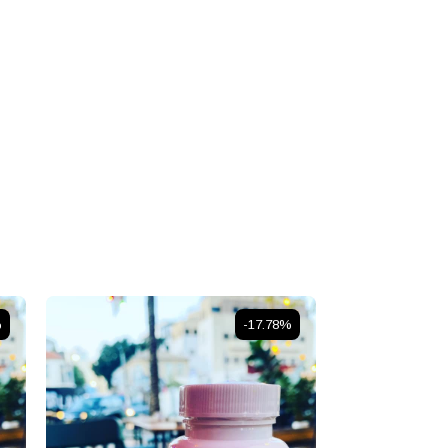
%
-17.78%