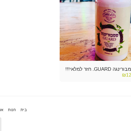
רינגה GUARD. חזר למלאי!!!
₪
1
בית
חנות
או