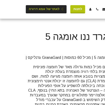
לחנות
לאתר של אמא דרורה
 ננו אומגה 5
גרנה גארד שמן זרעי רימונים אומגה 5 | מכיל 60 כמוסות | GranaGard גרנליקס |
ים מכיל כמות גדולה מאד של חומצה פוניסית
חומצה שומנית בלתי רוויה מוצמדת בעלת יכולת
מצויות בטבע אותה חומצה מגיעה למוח, ושם
הופכת לחומצה לינאולאית מוצמדת (CLA) גם לחומצה זו יכולת אנטי חימצונית
וכחה ביכולתה להשפיע על אופי הפעילות
המיטוכונדריאלית (מיטוכונדריה – הגנרטור של האנרגיה בתא החי) בנוסף, CLA
 אלצהיימר פתולוגיים במחקר שנערך במעבדות
בית החולים הדסה עין כרם נבדק השימוש ב-GranaGard על עכברי מודל
ני אפקטים מרשימים: הארכת החיים בחיות