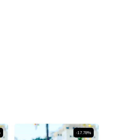
%
-17.78%