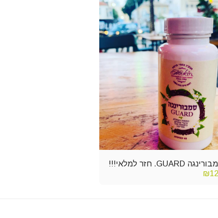
רינגה GUARD. חזר למלאי!!!
₪
1